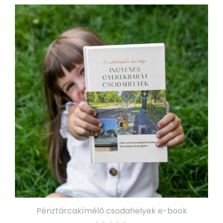
Pénztárcakímélő csodahelyek e-book