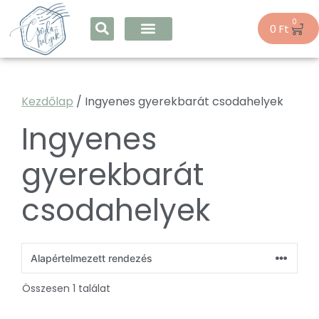
0
0
Ft
Kezdőlap
/ Ingyenes gyerekbarát csodahelyek
Ingyenes
gyerekbarát
csodahelyek
Összesen 1 találat